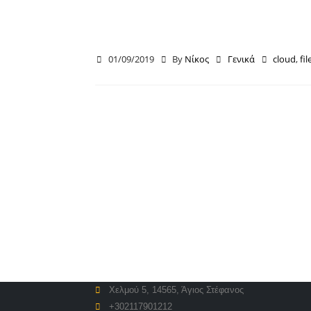
01/09/2019
By
Νίκος
Γενικά
cloud
,
fil
Χελμού 5, 14565, Άγιος Στέφανος
+302117901212