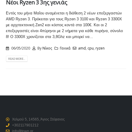
Νέοι Ryzen 3 3ης γενιάς
Εντός του μήνα Μαΐου αναμένεται η διάθεση 2 νέων επεξεργαστών
AMD Ryzen 3. Πρόκειται για τους Ryzen 3 3100 και Ryzen 3 3300X
με αρχιτεκτονική Zen2 και κόστος κοντά στα 100€. Και οι 2
επεξεργαστές είναι 4πύρηνοι με 2 νήματα για κάθε πυρήνα, σύνολο
8! Ο 3300Χ χρονίζεται στα 3,8Ghz και μπορεί να...
06/05/2020
By
Νίκος
Γενικά
amd
,
cpu
,
ryzen
READ MORE...
Χελμού 5, 14565, Άγιος Στέφανος
+302117901212
info@town.gr