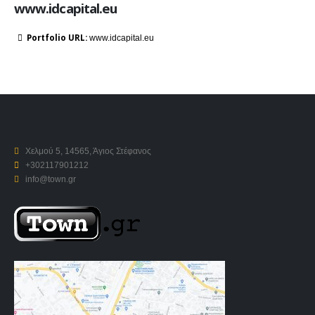
www.idcapital.eu
More Information
Portfolio URL:
www.idcapital.eu
Χελμού 5, 14565, Άγιος Στέφανος
+302117901212
info@town.gr