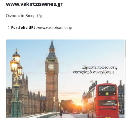
www.vakirtziswines.gr
Οινοποιείο Βακιρτζής
More Information
Portfolio URL:
www.vakirtziswines.gr